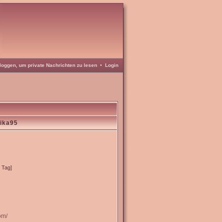
loggen, um private Nachrichten zu lesen
•
Login
lika95
o Tag]
om/