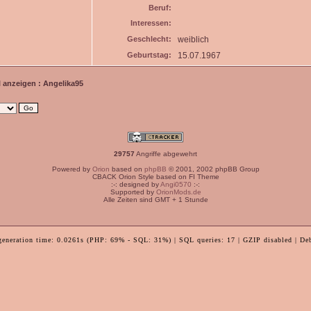
Beruf:
Interessen:
Geschlecht:
weiblich
Geburtstag:
15.07.1967
l anzeigen : Angelika95
29757
Angriffe abgewehrt
Powered by
Orion
based on
phpBB
© 2001, 2002 phpBB Group
CBACK Orion Style based on FI Theme
:-: designed by
Angi0570
:-:
Supported by
OrionMods.de
Alle Zeiten sind GMT + 1 Stunde
generation time: 0.0261s (PHP: 69% - SQL: 31%) | SQL queries: 17 | GZIP disabled | De