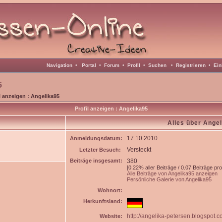
Navigation
•
Portal
•
Forum
•
Profil
•
Suchen
•
Registrieren
•
Ein
5
l anzeigen : Angelika95
Profil anzeigen : Angelika95
Alles über Ange
17.10.2010
Anmeldungsdatum:
Versteckt
Letzter Besuch:
Beiträge insgesamt:
380
[0.22% aller Beiträge / 0.07 Beiträge pr
Alle Beiträge von Angelika95 anzeigen
Persönliche Galerie von Angelika95
Wohnort:
Herkunftsland:
http://angelika-petersen.blogspot.c
Website: