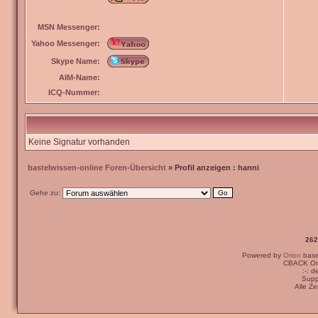
MSN Messenger:
Yahoo Messenger:
Skype Name:
AIM-Name:
ICQ-Nummer:
Keine Signatur vorhanden
bastelwissen-online Foren-Übersicht
» Profil anzeigen : hanni
Gehe zu:
262
Powered by
Orion
bas
CBACK Ori
:-: 
Supp
Alle Z