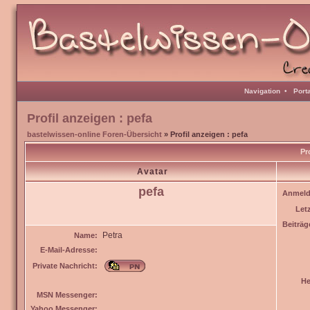
Navigation
•
Port
Profil anzeigen : pefa
bastelwissen-online Foren-Übersicht
» Profil anzeigen : pefa
Pr
Avatar
pefa
Anmeld
Let
Beiträg
Petra
Name:
E-Mail-Adresse:
Private Nachricht:
He
MSN Messenger:
Yahoo Messenger: