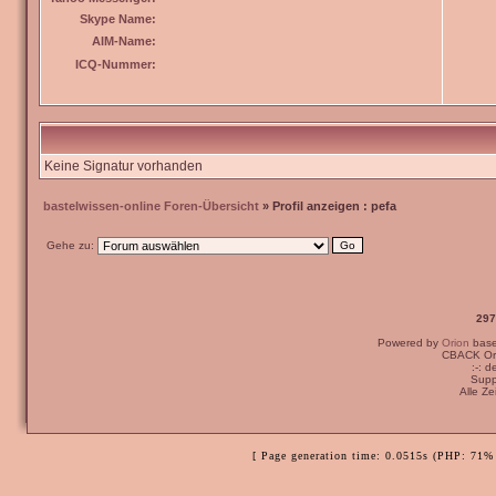
Skype Name:
AIM-Name:
ICQ-Nummer:
Keine Signatur vorhanden
bastelwissen-online Foren-Übersicht
» Profil anzeigen : pefa
Gehe zu:
297
Powered by
Orion
bas
CBACK Ori
:-: 
Supp
Alle Z
[ Page generation time: 0.0515s (PHP: 71% 