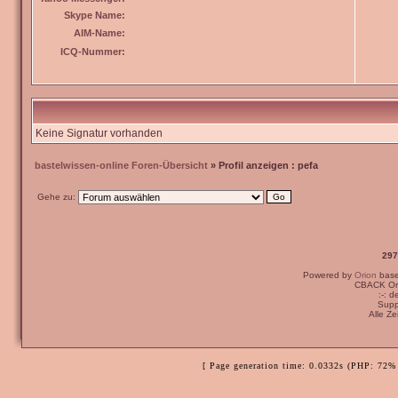
Skype Name:
AIM-Name:
ICQ-Nummer:
Keine Signatur vorhanden
bastelwissen-online Foren-Übersicht
» Profil anzeigen : pefa
Gehe zu:
297
Powered by
Orion
bas
CBACK Ori
:-: 
Supp
Alle Z
[ Page generation time: 0.0332s (PHP: 72% 