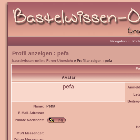
Navigation
•
Port
Profil anzeigen : pefa
bastelwissen-online Foren-Übersicht
» Profil anzeigen : pefa
Pr
Avatar
pefa
Anmeld
Let
Beiträg
Petra
Name:
E-Mail-Adresse:
Private Nachricht:
He
MSN Messenger:
Yahoo Messenger: