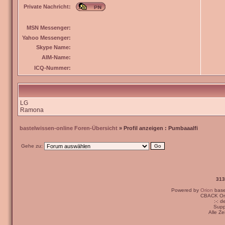
Private Nachricht:
MSN Messenger:
Yahoo Messenger:
Skype Name:
AIM-Name:
ICQ-Nummer:
LG
Ramona
bastelwissen-online Foren-Übersicht
» Profil anzeigen : Pumbaaalfi
Gehe zu:
313
Powered by
Orion
bas
CBACK Ori
:-: 
Supp
Alle Z