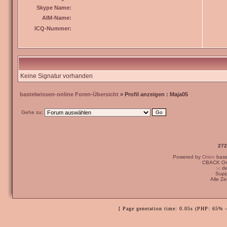
Skype Name:
AIM-Name:
ICQ-Nummer:
Keine Signatur vorhanden
bastelwissen-online Foren-Übersicht
» Profil anzeigen : Maja05
Gehe zu:
272
Powered by
Orion
bas
CBACK Ori
:-: 
Supp
Alle Z
[ Page generation time: 0.05s (PHP: 65% 