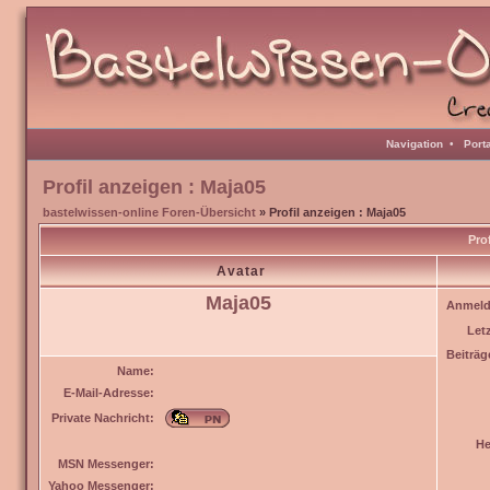
Navigation
•
Port
Profil anzeigen : Maja05
bastelwissen-online Foren-Übersicht
» Profil anzeigen : Maja05
Pro
Avatar
Maja05
Anmeld
Let
Beiträg
Name:
E-Mail-Adresse:
Private Nachricht:
He
MSN Messenger:
Yahoo Messenger: