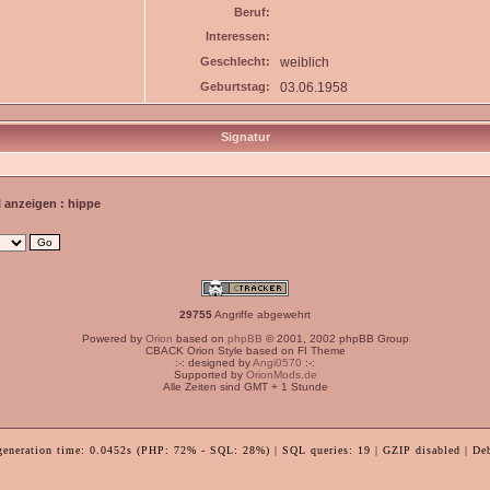
Beruf:
Interessen:
Geschlecht:
weiblich
Geburtstag:
03.06.1958
Signatur
l anzeigen : hippe
29755
Angriffe abgewehrt
Powered by
Orion
based on
phpBB
© 2001, 2002 phpBB Group
CBACK Orion Style based on FI Theme
:-: designed by
Angi0570
:-:
Supported by
OrionMods.de
Alle Zeiten sind GMT + 1 Stunde
generation time: 0.0452s (PHP: 72% - SQL: 28%) | SQL queries: 19 | GZIP disabled | De