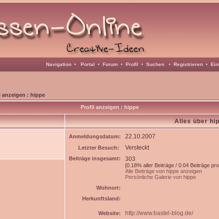
Navigation
•
Portal
•
Forum
•
Profil
•
Suchen
•
Registrieren
•
Ein
l anzeigen : hippe
Profil anzeigen : hippe
Alles über hi
22.10.2007
Anmeldungsdatum:
Versteckt
Letzter Besuch:
Beiträge insgesamt:
303
[0.18% aller Beiträge / 0.04 Beiträge pr
Alle Beiträge von hippe anzeigen
Persönliche Galerie von hippe
Wohnort:
Herkunftsland:
http://www.bastel-blog.de/
Website: