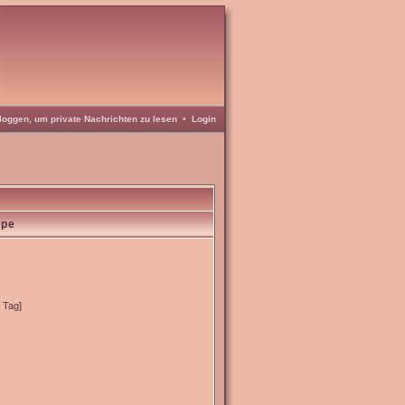
loggen, um private Nachrichten zu lesen
•
Login
ppe
o Tag]