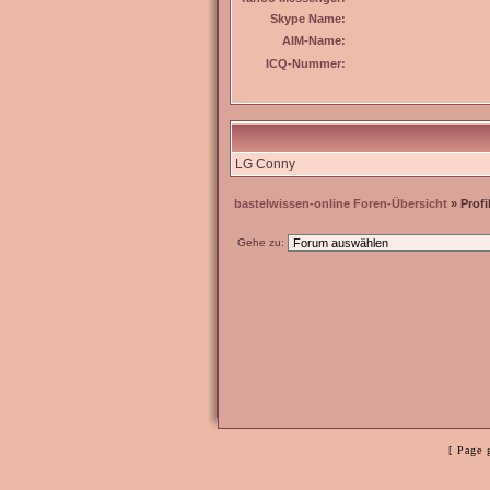
Skype Name:
AIM-Name:
ICQ-Nummer:
LG Conny
bastelwissen-online Foren-Übersicht
» Profi
Gehe zu:
[ Page 