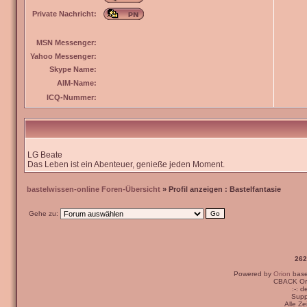
Private Nachricht:
MSN Messenger:
Yahoo Messenger:
Skype Name:
AIM-Name:
ICQ-Nummer:
LG Beate
Das Leben ist ein Abenteuer, genieße jeden Moment.
bastelwissen-online Foren-Übersicht
» Profil anzeigen : Bastelfantasie
Gehe zu:
262
Powered by
Orion
bas
CBACK Ori
:-: 
Supp
Alle Z