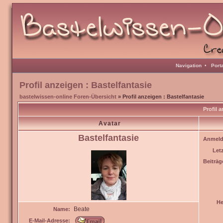
Navigation
•
Port
Profil anzeigen : Bastelfantasie
bastelwissen-online Foren-Übersicht
» Profil anzeigen : Bastelfantasie
Profil 
Avatar
Bastelfantasie
Anmeld
Let
Beiträg
He
Beate
Name:
E-Mail-Adresse: