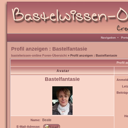
Navigation
•
Port
Profil anzeigen : Bastelfantasie
bastelwissen-online Foren-Übersicht
» Profil anzeigen : Bastelfantasie
Profil 
Avatar
Bastelfantasie
Anmeld
Let
Beiträg
He
Beate
Name:
E-Mail-Adresse: