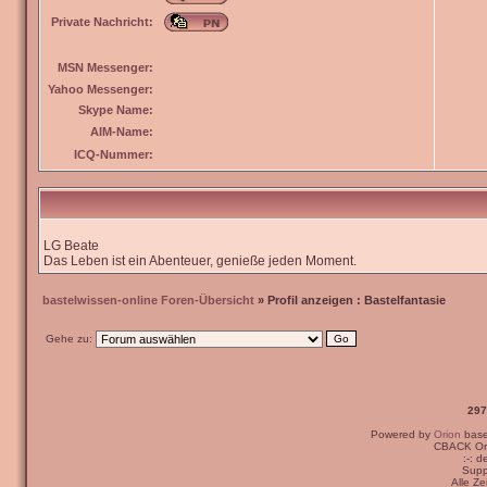
Private Nachricht:
MSN Messenger:
Yahoo Messenger:
Skype Name:
AIM-Name:
ICQ-Nummer:
LG Beate
Das Leben ist ein Abenteuer, genieße jeden Moment.
bastelwissen-online Foren-Übersicht
» Profil anzeigen : Bastelfantasie
Gehe zu:
297
Powered by
Orion
bas
CBACK Ori
:-: 
Supp
Alle Z