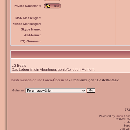
Private Nachricht:
MSN Messenger:
Yahoo Messenger:
Skype Name:
AIM-Name:
ICQ-Nummer:
LG Beate
Das Leben ist ein Abenteuer, genieße jeden Moment.
bastelwissen-online Foren-Übersicht
» Profil anzeigen : Bastelfantasie
Gehe zu:
272
Powered by
Orion
bas
CBACK Ori
:-: 
Supp
Alle Z