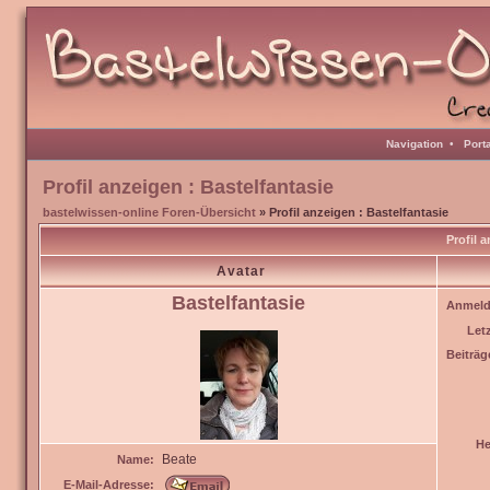
Navigation
•
Port
Profil anzeigen : Bastelfantasie
bastelwissen-online Foren-Übersicht
» Profil anzeigen : Bastelfantasie
Profil 
Avatar
Bastelfantasie
Anmeld
Let
Beiträg
He
Beate
Name:
E-Mail-Adresse: