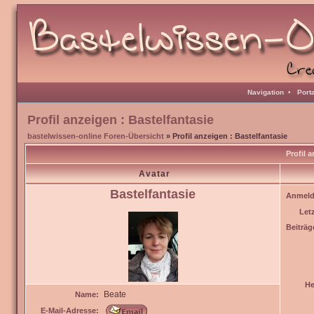
Navigation
•
Port
Profil anzeigen : Bastelfantasie
bastelwissen-online Foren-Übersicht
» Profil anzeigen : Bastelfantasie
Profil 
Avatar
Bastelfantasie
Anmeld
Let
Beiträg
He
Beate
Name:
E-Mail-Adresse: