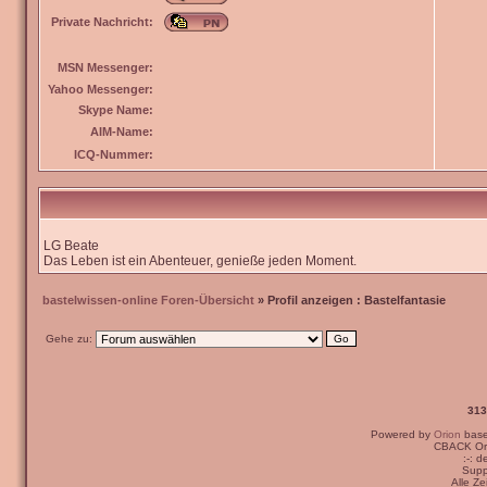
Private Nachricht:
MSN Messenger:
Yahoo Messenger:
Skype Name:
AIM-Name:
ICQ-Nummer:
LG Beate
Das Leben ist ein Abenteuer, genieße jeden Moment.
bastelwissen-online Foren-Übersicht
» Profil anzeigen : Bastelfantasie
Gehe zu:
313
Powered by
Orion
bas
CBACK Ori
:-: 
Supp
Alle Z