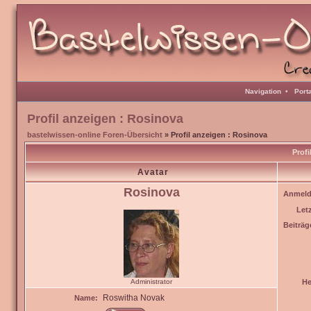
Navigation
•
Port
Profil anzeigen : Rosinova
bastelwissen-online Foren-Übersicht
» Profil anzeigen : Rosinova
Profi
Avatar
Rosinova
Anmeld
Let
Beiträg
Administrator
He
Roswitha Novak
Name: