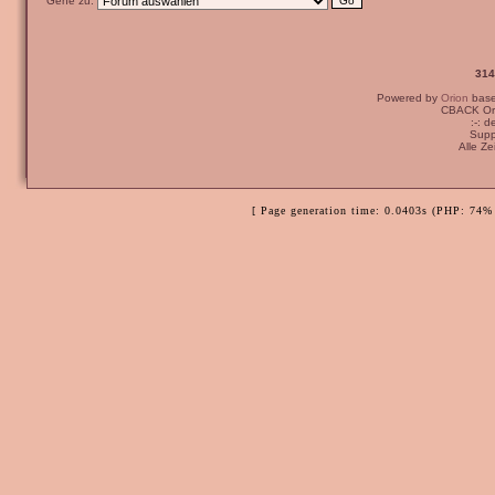
Gehe zu:
314
Powered by
Orion
bas
CBACK Ori
:-: 
Supp
Alle Z
[ Page generation time: 0.0403s (PHP: 74% 