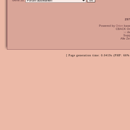
Gehe zu:
297
Powered by
Orion
bas
CBACK Ori
:-: 
Supp
Alle Z
[ Page generation time: 0.0419s (PHP: 66% 