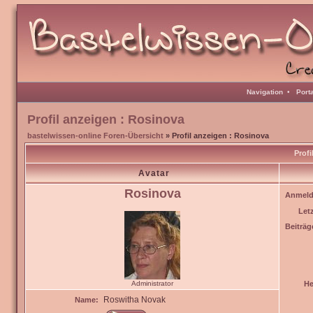
Navigation
•
Port
Profil anzeigen : Rosinova
bastelwissen-online Foren-Übersicht
» Profil anzeigen : Rosinova
Profi
Avatar
Rosinova
Anmeld
Let
Beiträg
Administrator
He
Roswitha Novak
Name: