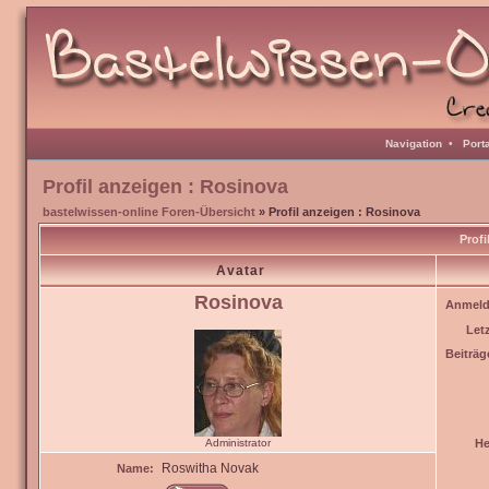
Navigation
•
Port
Profil anzeigen : Rosinova
bastelwissen-online Foren-Übersicht
» Profil anzeigen : Rosinova
Profi
Avatar
Rosinova
Anmeld
Let
Beiträg
Administrator
He
Roswitha Novak
Name: