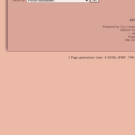
Gehe zu:
297
Powered by
Orion
bas
CBACK Ori
:-: 
Supp
Alle Z
[ Page generation time: 0.0558s (PHP: 74% 