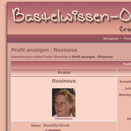
Navigation
•
Port
Profil anzeigen : Rosinova
bastelwissen-online Foren-Übersicht
» Profil anzeigen : Rosinova
Profi
Avatar
Rosinova
Anmeld
Let
Beiträg
Administrator
He
Roswitha Novak
Name: