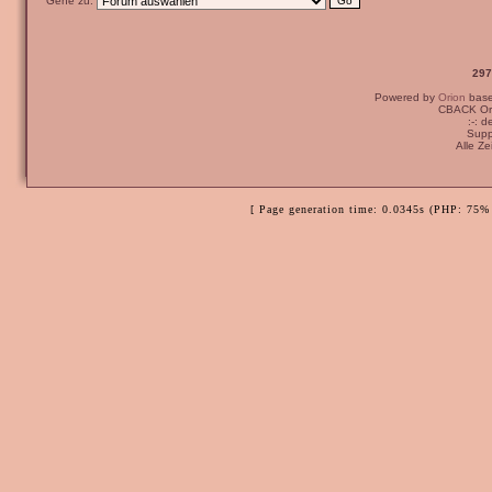
Gehe zu:
297
Powered by
Orion
bas
CBACK Ori
:-: 
Supp
Alle Z
[ Page generation time: 0.0345s (PHP: 75% 