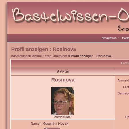
Navigation
•
Port
Profil anzeigen : Rosinova
bastelwissen-online Foren-Übersicht
» Profil anzeigen : Rosinova
Profi
Avatar
Rosinova
Anmeld
Let
Beiträg
Administrator
He
Roswitha Novak
Name: