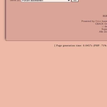
Gehe zu:
313
Powered by
Orion
bas
CBACK Ori
:-: 
Supp
Alle Z
[ Page generation time: 0.0457s (PHP: 71% 