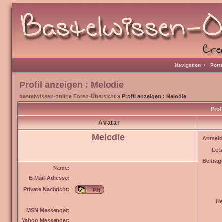
Navigation
•
Port
Profil anzeigen : Melodie
bastelwissen-online Foren-Übersicht
» Profil anzeigen : Melodie
Prof
Avatar
Melodie
Anmeld
Let
Beiträg
Name:
E-Mail-Adresse:
Private Nachricht:
He
MSN Messenger:
Yahoo Messenger: