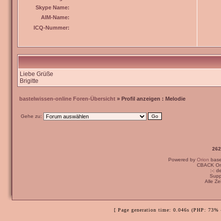
Skype Name:
AIM-Name:
ICQ-Nummer:
Liebe Grüße
Brigitte
bastelwissen-online Foren-Übersicht
» Profil anzeigen : Melodie
Gehe zu:
262
Powered by
Orion
bas
CBACK Ori
:-: 
Supp
Alle Z
[ Page generation time: 0.046s (PHP: 73% 