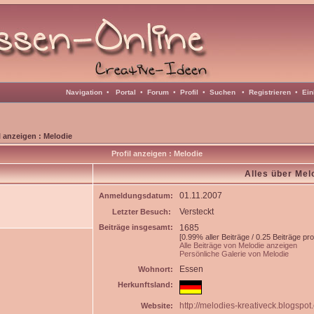
Navigation
•
Portal
•
Forum
•
Profil
•
Suchen
•
Registrieren
•
Ein
l anzeigen : Melodie
Profil anzeigen : Melodie
Alles über Mel
01.11.2007
Anmeldungsdatum:
Versteckt
Letzter Besuch:
Beiträge insgesamt:
1685
[0.99% aller Beiträge / 0.25 Beiträge pr
Alle Beiträge von Melodie anzeigen
Persönliche Galerie von Melodie
Essen
Wohnort:
Herkunftsland:
http://melodies-kreativeck.blogspot
Website: