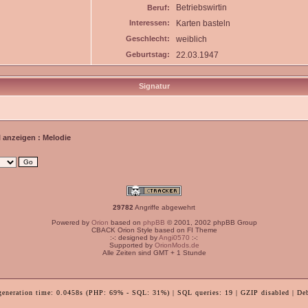
Betriebswirtin
Beruf:
Interessen:
Karten basteln
Geschlecht:
weiblich
Geburtstag:
22.03.1947
Signatur
l anzeigen : Melodie
29782
Angriffe abgewehrt
Powered by
Orion
based on
phpBB
© 2001, 2002 phpBB Group
CBACK Orion Style based on FI Theme
:-: designed by
Angi0570
:-:
Supported by
OrionMods.de
Alle Zeiten sind GMT + 1 Stunde
generation time: 0.0458s (PHP: 69% - SQL: 31%) | SQL queries: 19 | GZIP disabled | De