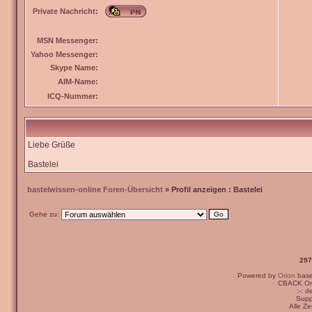
Private Nachricht:
MSN Messenger:
Yahoo Messenger:
Skype Name:
AIM-Name:
ICQ-Nummer:
Liebe Grüße
Bastelei
bastelwissen-online Foren-Übersicht
» Profil anzeigen : Bastelei
Gehe zu:
297
Powered by
Orion
bas
CBACK Ori
:-: 
Supp
Alle Z