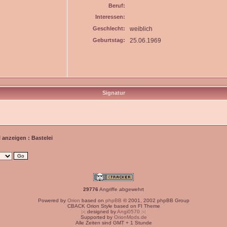
Beruf:
Interessen:
Geschlecht:
weiblich
Geburtstag:
25.06.1969
Signatur
l anzeigen : Bastelei
29776
Angriffe abgewehrt
Powered by
Orion
based on
phpBB
© 2001, 2002 phpBB Group
CBACK Orion Style based on FI Theme
:-: designed by
Angi0570
:-:
Supported by
OrionMods.de
Alle Zeiten sind GMT + 1 Stunde