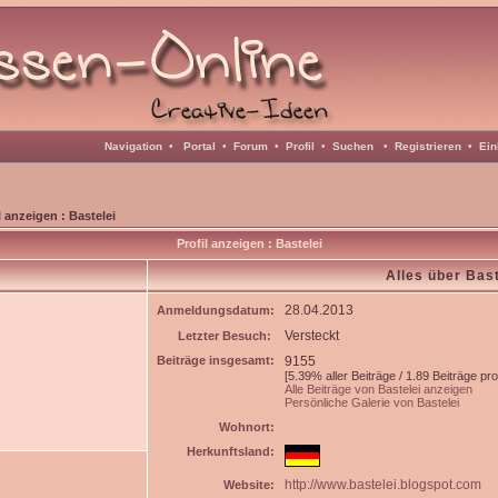
Navigation
•
Portal
•
Forum
•
Profil
•
Suchen
•
Registrieren
•
Ein
l anzeigen : Bastelei
Profil anzeigen : Bastelei
Alles über Bast
28.04.2013
Anmeldungsdatum:
Versteckt
Letzter Besuch:
Beiträge insgesamt:
9155
[5.39% aller Beiträge / 1.89 Beiträge pr
Alle Beiträge von Bastelei anzeigen
Persönliche Galerie von Bastelei
Wohnort:
Herkunftsland:
http://www.bastelei.blogspot.com
Website: