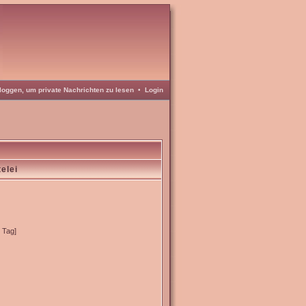
loggen, um private Nachrichten zu lesen
•
Login
elei
o Tag]