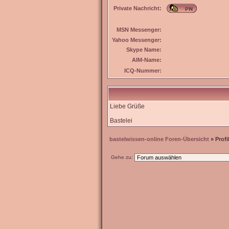
Private Nachricht:
MSN Messenger:
Yahoo Messenger:
Skype Name:
AIM-Name:
ICQ-Nummer:
Liebe Grüße
Bastelei
bastelwissen-online Foren-Übersicht
» Profi
Gehe zu: