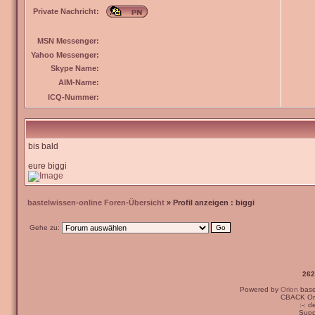
Private Nachricht:
MSN Messenger:
Yahoo Messenger:
Skype Name:
AIM-Name:
ICQ-Nummer:
bis bald
eure biggi
bastelwissen-online Foren-Übersicht
» Profil anzeigen : biggi
Gehe zu:
262
Powered by
Orion
bas
CBACK Ori
:-: 
Supp