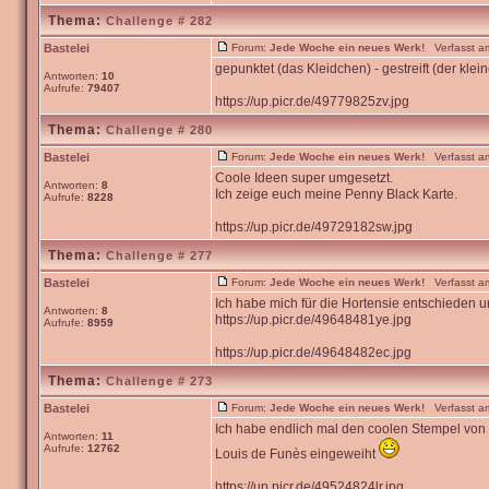
Thema:
Challenge # 282
Bastelei
Forum:
Jede Woche ein neues Werk!
Verfasst am
gepunktet (das Kleidchen) - gestreift (der klei
Antworten:
10
Aufrufe:
79407
https://up.picr.de/49779825zv.jpg
Thema:
Challenge # 280
Bastelei
Forum:
Jede Woche ein neues Werk!
Verfasst am
Coole Ideen super umgesetzt.
Antworten:
8
Ich zeige euch meine Penny Black Karte.
Aufrufe:
8228
https://up.picr.de/49729182sw.jpg
Thema:
Challenge # 277
Bastelei
Forum:
Jede Woche ein neues Werk!
Verfasst am
Ich habe mich für die Hortensie entschieden un
Antworten:
8
https://up.picr.de/49648481ye.jpg
Aufrufe:
8959
https://up.picr.de/49648482ec.jpg
Thema:
Challenge # 273
Bastelei
Forum:
Jede Woche ein neues Werk!
Verfasst am
Ich habe endlich mal den coolen Stempel von
Antworten:
11
Aufrufe:
12762
Louis de Funès eingeweiht
https://up.picr.de/49524824lr.jpg