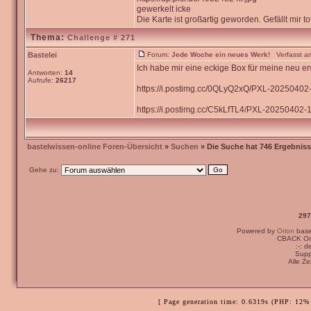
gewerkelt icke
Die Karte ist großartig geworden. Gefällt mir tot
Thema:
Challenge # 271
Bastelei
Forum:
Jede Woche ein neues Werk!
Verfasst am
Ich habe mir eine eckige Box für meine neu 
Antworten:
14
Aufrufe:
26217
https://i.postimg.cc/0QLyQ2xQ/PXL-2025040
https://i.postimg.cc/C5kLfTL4/PXL-20250402-1
bastelwissen-online Foren-Übersicht
»
Suchen
» Die Suche hat 746 Ergebniss
Gehe zu:
297
Powered by
Orion
bas
CBACK Ori
:-: 
Supp
Alle Z
[ Page generation time: 0.6319s (PHP: 12% 