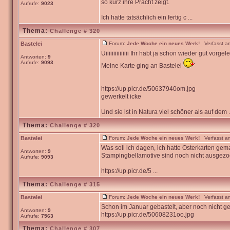
so kurz ihre Pracht zeigt.
Aufrufe:
9023
Ich hatte tatsächlich ein fertig c ...
Thema:
Challenge # 320
Bastelei
Forum:
Jede Woche ein neues Werk!
Verfasst am
Uiiiiiiiiiiiiiii Ihr habt ja schon wieder gut vorgele
Antworten:
9
Aufrufe:
9093
Meine Karte ging an Bastelei
https://up.picr.de/50637940om.jpg
gewerkelt icke
Und sie ist in Natura viel schöner als auf dem .
Thema:
Challenge # 320
Bastelei
Forum:
Jede Woche ein neues Werk!
Verfasst am
Was soll ich dagen, ich hatte Osterkarten gem
Antworten:
9
Stampingbellamotive sind noch nicht ausgezo
Aufrufe:
9093
https://up.picr.de/5 ...
Thema:
Challenge # 315
Bastelei
Forum:
Jede Woche ein neues Werk!
Verfasst am
Schon im Januar gebastelt, aber noch nicht ge
Antworten:
9
https://up.picr.de/50608231oo.jpg
Aufrufe:
7563
Thema:
Challenge # 307