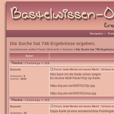
Navigation
•
Port
Die Suche hat 746 Ergebnisse ergeben.
bastelwissen-online Foren-Übersicht
»
Suchen
» Die Suche hat 746 Ergebniss
Autor
Thema:
Challenge # 326
Bastelei
Forum:
Jede Woche ein neues Werk!
Verfasst am
Hier kann ich die Karte schon zeigen.
Antworten:
5
Es ist eine Multi Panel Pop Up Karte.
Aufrufe:
3625
https://up.picr.de/50878223jc.jpg
https://up.picr.de/50878224oe.jpg
Thema:
Challenge # 322
Bastelei
Forum:
Jede Woche ein neues Werk!
Verfasst am
Dajas Karte ist eine wunderschöne Frühlingska
Antworten:
10