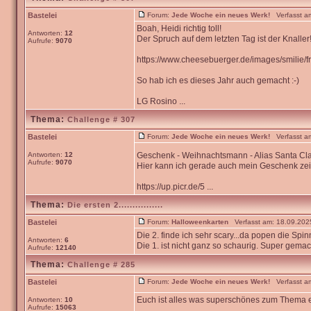
Bastelei
Forum:
Jede Woche ein neues Werk!
Verfasst am
Boah, Heidi richtig toll!
Antworten:
12
Der Spruch auf dem letzten Tag ist der Knaller!
Aufrufe:
9070
https://www.cheesebuerger.de/images/smilie/fr
So hab ich es dieses Jahr auch gemacht :-)
LG Rosino ...
Thema:
Challenge # 307
Bastelei
Forum:
Jede Woche ein neues Werk!
Verfasst am
Antworten:
12
Geschenk - Weihnachtsmann - Alias Santa C
Aufrufe:
9070
Hier kann ich gerade auch mein Geschenk zei
https://up.picr.de/5 ...
Thema:
Die ersten 2................
Bastelei
Forum:
Halloweenkarten
Verfasst am: 18.09.2025
Die 2. finde ich sehr scary...da popen die Sp
Antworten:
6
Die 1. ist nicht ganz so schaurig. Super gemac
Aufrufe:
12140
Thema:
Challenge # 285
Bastelei
Forum:
Jede Woche ein neues Werk!
Verfasst am
Euch ist alles was superschönes zum Thema ein
Antworten:
10
Aufrufe:
15063