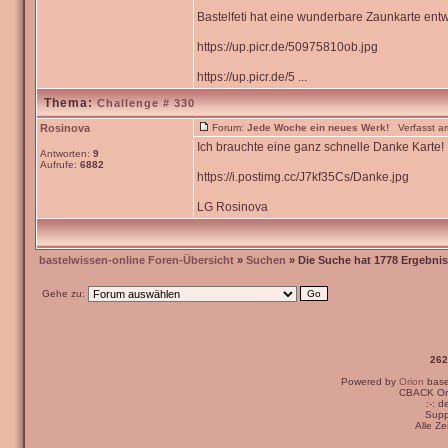
Bastelfeti hat eine wunderbare Zaunkarte entw
https://up.picr.de/50975810ob.jpg
https://up.picr.de/5 ...
Thema:
Challenge # 330
Rosinova
Forum:
Jede Woche ein neues Werk!
Verfasst am
Ich brauchte eine ganz schnelle Danke Karte!
Antworten:
9
Aufrufe:
6882
https://i.postimg.cc/J7kf35Cs/Danke.jpg
LG Rosinova
bastelwissen-online Foren-Übersicht
»
Suchen
» Die Suche hat 1778 Ergebnis
Gehe zu:
262
Powered by
Orion
bas
CBACK Ori
:-: 
Supp
Alle Z