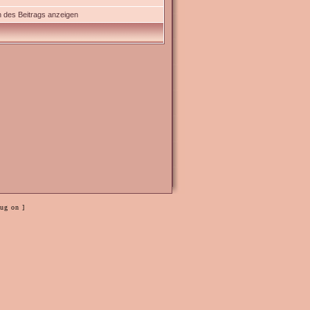
 des Beitrags anzeigen
ug on ]