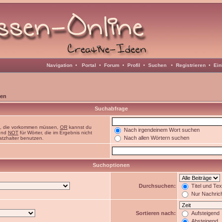
Navigation
•
Portal
•
Forum
•
Profil
•
Suchen
•
Registrieren
•
Ein
en
Suchabfrage
n, die vorkommen müssen,
OR
kannst du
Nach irgendeinem Wort suchen
 und
NOT
für Wörter, die im Ergebnis nicht
Nach allen Wörtern suchen
atzhalter benutzen.
Suchoptionen
Durchsuchen:
Titel und Te
Nur Nachric
Sortieren nach:
Aufsteigend
Absteigend