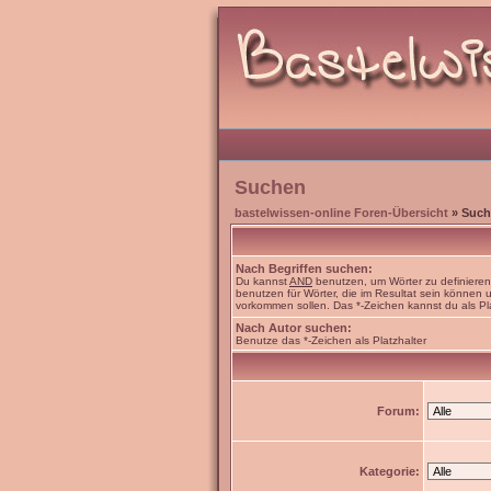
Suchen
bastelwissen-online Foren-Übersicht
» Such
Nach Begriffen suchen:
Du kannst
AND
benutzen, um Wörter zu definiere
benutzen für Wörter, die im Resultat sein können
vorkommen sollen. Das *-Zeichen kannst du als Pl
Nach Autor suchen:
Benutze das *-Zeichen als Platzhalter
Forum:
Kategorie: