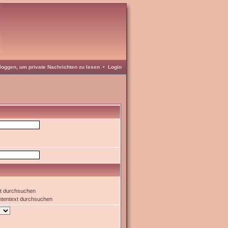
loggen, um private Nachrichten zu lesen
•
Login
xt durchsuchen
htentext durchsuchen