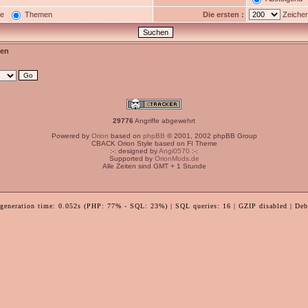
ge
Themen
Die ersten :
Zeichen
en
29776
Angriffe abgewehrt
Powered by
Orion
based on
phpBB
© 2001, 2002 phpBB Group
CBACK Orion Style based on FI Theme
:-: designed by
Angi0570
:-:
Supported by
OrionMods.de
Alle Zeiten sind GMT + 1 Stunde
 generation time: 0.052s (PHP: 77% - SQL: 23%) | SQL queries: 16 | GZIP disabled | Deb