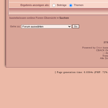
Ergebnis anzeigen als:
Beiträge
Themen
bastelwissen-online Foren-Übersicht
» Suchen
Gehe zu:
273
Powered by
Orion
bas
CBACK Ori
:-: 
Supp
Alle Z
[ Page generation time: 0.0304s (PHP: 72% 