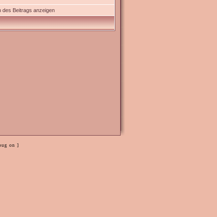
 des Beitrags anzeigen
bug on ]