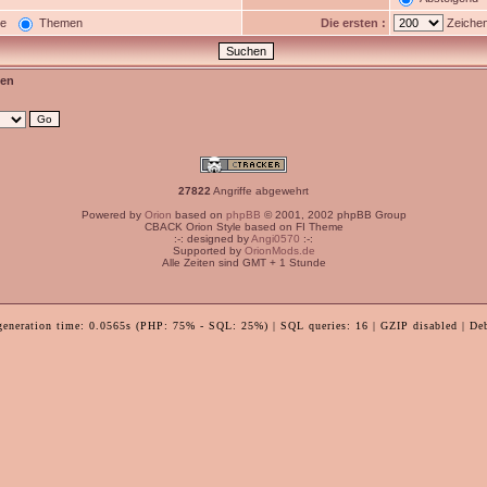
ge
Themen
Die ersten :
Zeichen
en
27822
Angriffe abgewehrt
Powered by
Orion
based on
phpBB
© 2001, 2002 phpBB Group
CBACK Orion Style based on FI Theme
:-: designed by
Angi0570
:-:
Supported by
OrionMods.de
Alle Zeiten sind GMT + 1 Stunde
generation time: 0.0565s (PHP: 75% - SQL: 25%) | SQL queries: 16 | GZIP disabled | De