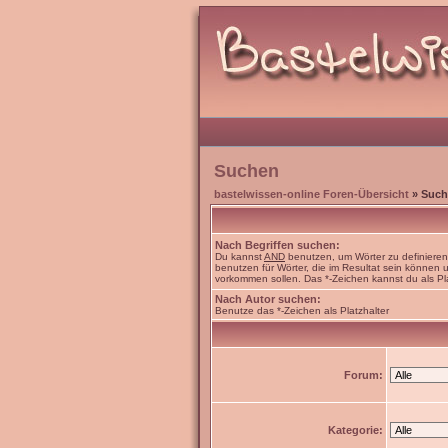
Suchen
bastelwissen-online Foren-Übersicht
» Such
Nach Begriffen suchen:
Du kannst
AND
benutzen, um Wörter zu definiere
benutzen für Wörter, die im Resultat sein können
vorkommen sollen. Das *-Zeichen kannst du als Pl
Nach Autor suchen:
Benutze das *-Zeichen als Platzhalter
Forum:
Kategorie: