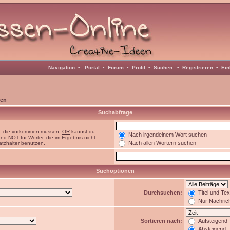
Navigation
•
Portal
•
Forum
•
Profil
•
Suchen
•
Registrieren
•
Ein
en
Suchabfrage
n, die vorkommen müssen,
OR
kannst du
Nach irgendeinem Wort suchen
 und
NOT
für Wörter, die im Ergebnis nicht
Nach allen Wörtern suchen
atzhalter benutzen.
Suchoptionen
Durchsuchen:
Titel und Te
Nur Nachric
Sortieren nach:
Aufsteigend
Absteigend