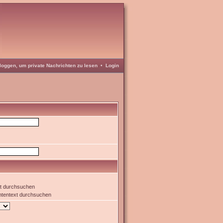
loggen, um private Nachrichten zu lesen
•
Login
xt durchsuchen
htentext durchsuchen