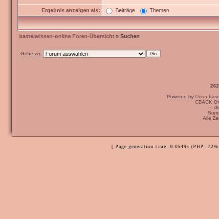
Ergebnis anzeigen als:
Beiträge
Themen
bastelwissen-online Foren-Übersicht
» Suchen
Gehe zu:
262
Powered by
Orion
bas
CBACK Ori
:-: 
Supp
Alle Z
[ Page generation time: 0.0549s (PHP: 72% 