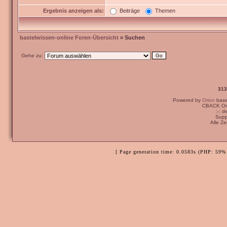
Ergebnis anzeigen als:
Beiträge
Themen
bastelwissen-online Foren-Übersicht
» Suchen
Gehe zu:
313
Powered by
Orion
bas
CBACK Ori
:-: 
Supp
Alle Z
[ Page generation time: 0.0583s (PHP: 59% 