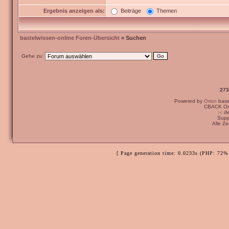
Ergebnis anzeigen als:
Beiträge
Themen
bastelwissen-online Foren-Übersicht
» Suchen
Gehe zu:
273
Powered by
Orion
bas
CBACK Ori
:-: 
Supp
Alle Z
[ Page generation time: 0.0233s (PHP: 72% 