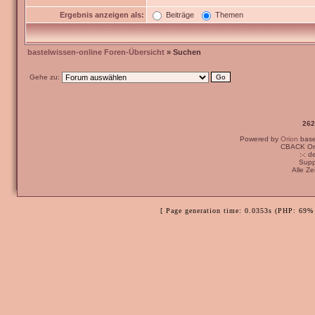
Ergebnis anzeigen als:
Beiträge
Themen
bastelwissen-online Foren-Übersicht
» Suchen
Gehe zu:
262
Powered by
Orion
bas
CBACK Ori
:-: 
Supp
Alle Z
[ Page generation time: 0.0353s (PHP: 69% 