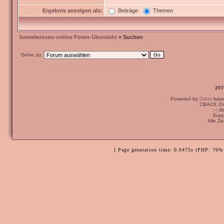
Ergebnis anzeigen als:
Beiträge
Themen
bastelwissen-online Foren-Übersicht
» Suchen
Gehe zu:
297
Powered by
Orion
bas
CBACK Ori
:-: 
Supp
Alle Z
[ Page generation time: 0.0475s (PHP: 76% 