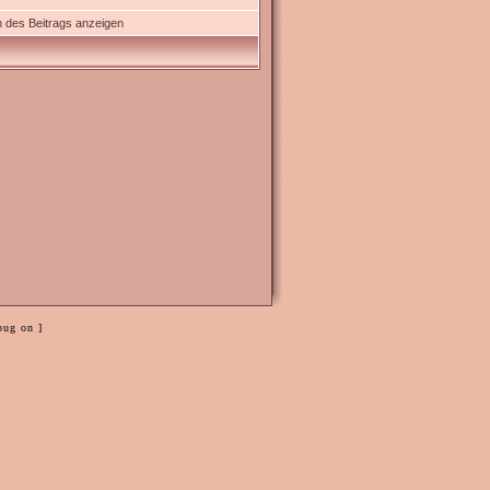
 des Beitrags anzeigen
bug on ]