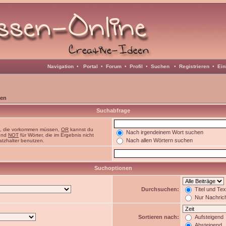
Navigation
•
Portal
•
Forum
•
Profil
•
Suchen
•
Registrieren
•
Ein
en
Suchabfrage
n, die vorkommen müssen,
OR
kannst du
Nach irgendeinem Wort suchen
 und
NOT
für Wörter, die im Ergebnis nicht
Nach allen Wörtern suchen
atzhalter benutzen.
Suchoptionen
Durchsuchen:
Titel und Te
Nur Nachric
Sortieren nach:
Aufsteigend
Absteigend