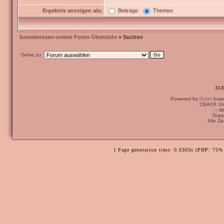
Ergebnis anzeigen als:
Beiträge
Themen
bastelwissen-online Foren-Übersicht
» Suchen
Gehe zu:
313
Powered by
Orion
bas
CBACK Ori
:-: 
Supp
Alle Z
[ Page generation time: 0.0303s (PHP: 75% 