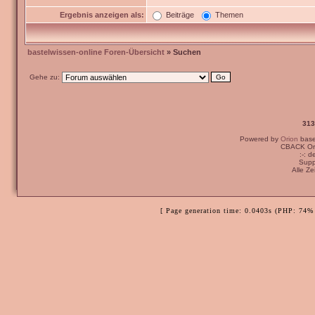
Ergebnis anzeigen als:
Beiträge
Themen
bastelwissen-online Foren-Übersicht
» Suchen
Gehe zu:
313
Powered by
Orion
bas
CBACK Ori
:-: 
Supp
Alle Z
[ Page generation time: 0.0403s (PHP: 74% 