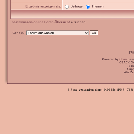
Ergebnis anzeigen als:
Beiträge
Themen
bastelwissen-online Foren-Übersicht
» Suchen
Gehe zu:
278
Powered by
Orion
bas
CBACK Ori
:-: 
Supp
Alle Z
[ Page generation time: 0.0385s (PHP: 76% 