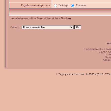
Ergebnis anzeigen als:
Beiträge
Themen
bastelwissen-online Foren-Übersicht
» Suchen
Gehe zu:
297
Powered by
Orion
bas
CBACK Ori
:-: 
Supp
Alle Z
[ Page generation time: 0.0509s (PHP: 78% 