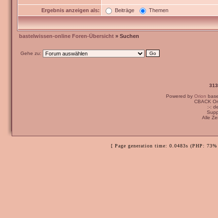
Ergebnis anzeigen als:
Beiträge
Themen
bastelwissen-online Foren-Übersicht
» Suchen
Gehe zu:
313
Powered by
Orion
bas
CBACK Ori
:-: 
Supp
Alle Z
[ Page generation time: 0.0483s (PHP: 73% 