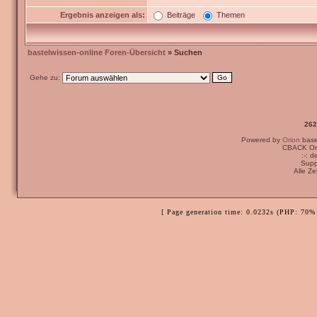
Ergebnis anzeigen als:
Beiträge
Themen
bastelwissen-online Foren-Übersicht
» Suchen
Gehe zu:
262
Powered by
Orion
bas
CBACK Ori
:-: 
Supp
Alle Z
[ Page generation time: 0.0232s (PHP: 70% 