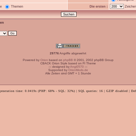
ge
Themen
Die ersten :
Zeichen
en
29776
Angriffe abgewehrt
Powered by
Orion
based on
phpBB
© 2001, 2002 phpBB Group
CBACK Orion Style based on FI Theme
:-: designed by
Angi0570
:-:
Supported by
OrionMods.de
Alle Zeiten sind GMT + 1 Stunde
generation time: 0.0419s (PHP: 68% - SQL: 32%) | SQL queries: 16 | GZIP disabled | De