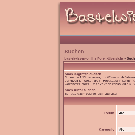
Suchen
bastelwissen-online Foren-Übersicht
» Such
Nach Begriffen suchen:
Du kannst
AND
benutzen, um Wörter zu definiere
benutzen für Wörter, die im Resultat sein können
vorkommen sollen. Das *-Zeichen kannst du als Pl
Nach Autor suchen:
Benutze das *-Zeichen als Platzhalter
Forum:
Kategorie: