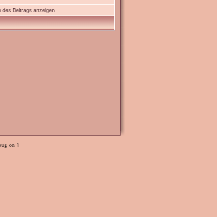
 des Beitrags anzeigen
bug on ]