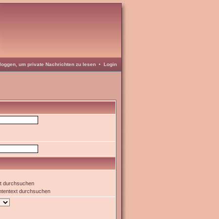
loggen, um private Nachrichten zu lesen
•
Login
xt durchsuchen
htentext durchsuchen