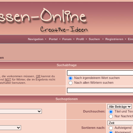
Navigation
•
Portal
•
Forum
•
Profil
•
Suchen
•
Registrieren
•
Ein
en
Suchabfrage
n, die vorkommen müssen,
OR
kannst du
Nach irgendeinem Wort suchen
 und
NOT
für Wörter, die im Ergebnis nicht
Nach allen Wörtern suchen
atzhalter benutzen.
Suchoptionen
Durchsuchen:
Titel und Te
Nur Nachric
Sortieren nach:
Aufsteigend
Absteigend