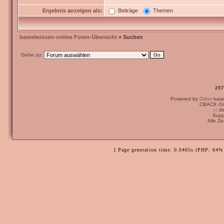
Ergebnis anzeigen als:
Beiträge
Themen
bastelwissen-online Foren-Übersicht
» Suchen
Gehe zu:
297
Powered by
Orion
bas
CBACK Ori
:-: 
Supp
Alle Z
[ Page generation time: 0.0465s (PHP: 64% 