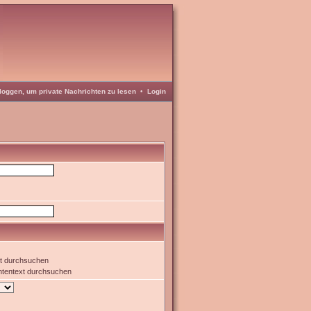
loggen, um private Nachrichten zu lesen
•
Login
xt durchsuchen
htentext durchsuchen