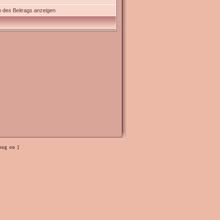
 des Beitrags anzeigen
bug on ]