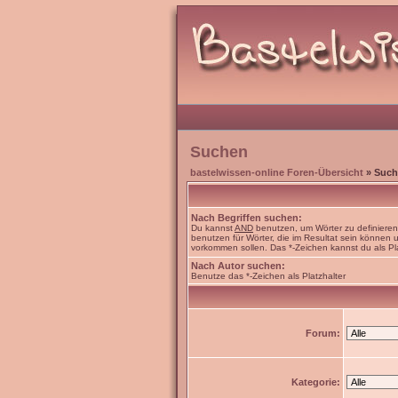
Suchen
bastelwissen-online Foren-Übersicht
» Such
Nach Begriffen suchen:
Du kannst
AND
benutzen, um Wörter zu definiere
benutzen für Wörter, die im Resultat sein können
vorkommen sollen. Das *-Zeichen kannst du als Pl
Nach Autor suchen:
Benutze das *-Zeichen als Platzhalter
Forum:
Kategorie: