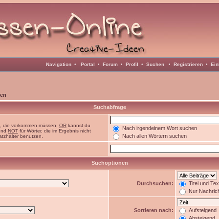
Navigation
•
Portal
•
Forum
•
Profil
•
Suchen
•
Registrieren
•
Ein
en
Suchabfrage
n, die vorkommen müssen,
OR
kannst du
Nach irgendeinem Wort suchen
 und
NOT
für Wörter, die im Ergebnis nicht
Nach allen Wörtern suchen
atzhalter benutzen.
Suchoptionen
Durchsuchen:
Titel und Te
Nur Nachric
Sortieren nach:
Aufsteigend
Absteigend