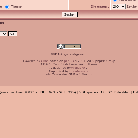
ge
Themen
Die ersten :
Zeichen
en
28810
Angriffe abgewehrt
Powered by
Orion
based on
phpBB
© 2001, 2002 phpBB Group
CBACK Orion Style based on FI Theme
:-: designed by
Angi0570
:-:
Supported by
OrionMods.de
Alle Zeiten sind GMT + 1 Stunde
generation time: 0.0375s (PHP: 67% - SQL: 33%) | SQL queries: 16 | GZIP disabled | De