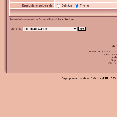
Ergebnis anzeigen als:
Beiträge
Themen
bastelwissen-online Foren-Übersicht
» Suchen
Gehe zu:
297
Powered by
Orion
bas
CBACK Ori
:-: 
Supp
Alle Z
[ Page generation time: 0.0411s (PHP: 78% 