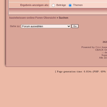
Ergebnis anzeigen als:
Beiträge
Themen
bastelwissen-online Foren-Übersicht
» Suchen
Gehe zu:
262
Powered by
Orion
bas
CBACK Ori
:-: 
Supp
Alle Z
[ Page generation time: 0.054s (PHP: 69% 