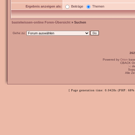
Ergebnis anzeigen als:
Beiträge
Themen
bastelwissen-online Foren-Übersicht
» Suchen
Gehe zu:
262
Powered by
Orion
bas
CBACK Ori
:-: 
Supp
Alle Z
[ Page generation time: 0.0428s (PHP: 68% 