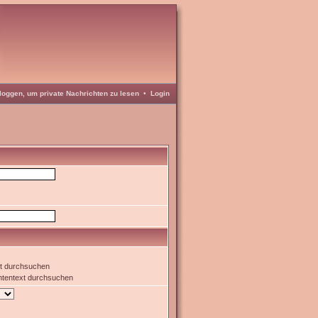
loggen, um private Nachrichten zu lesen
•
Login
xt durchsuchen
htentext durchsuchen