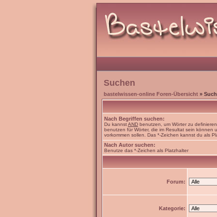
Suchen
bastelwissen-online Foren-Übersicht
» Such
Nach Begriffen suchen:
Du kannst
AND
benutzen, um Wörter zu definiere
benutzen für Wörter, die im Resultat sein können
vorkommen sollen. Das *-Zeichen kannst du als Pl
Nach Autor suchen:
Benutze das *-Zeichen als Platzhalter
Forum:
Kategorie: