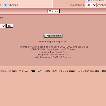
ge
Themen
Die ersten :
Zeichen
en
29755
Angriffe abgewehrt
Powered by
Orion
based on
phpBB
© 2001, 2002 phpBB Group
CBACK Orion Style based on FI Theme
:-: designed by
Angi0570
:-:
Supported by
OrionMods.de
Alle Zeiten sind GMT + 1 Stunde
generation time: 0.0452s (PHP: 67% - SQL: 33%) | SQL queries: 16 | GZIP disabled | De