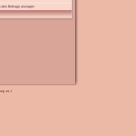
 des Beitrags anzeigen
bug on ]