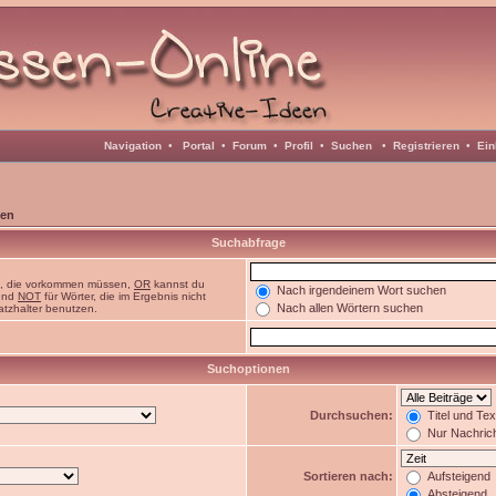
Navigation
•
Portal
•
Forum
•
Profil
•
Suchen
•
Registrieren
•
Ein
en
Suchabfrage
n, die vorkommen müssen,
OR
kannst du
Nach irgendeinem Wort suchen
 und
NOT
für Wörter, die im Ergebnis nicht
Nach allen Wörtern suchen
atzhalter benutzen.
Suchoptionen
Durchsuchen:
Titel und Te
Nur Nachric
Sortieren nach:
Aufsteigend
Absteigend