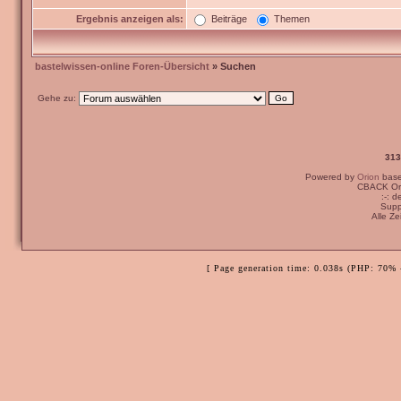
Ergebnis anzeigen als:
Beiträge
Themen
bastelwissen-online Foren-Übersicht
» Suchen
Gehe zu:
313
Powered by
Orion
bas
CBACK Ori
:-: 
Supp
Alle Z
[ Page generation time: 0.038s (PHP: 70% 