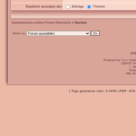
Ergebnis anzeigen als:
Beiträge
Themen
bastelwissen-online Foren-Übersicht
» Suchen
Gehe zu:
272
Powered by
Orion
bas
CBACK Ori
:-: 
Supp
Alle Z
[ Page generation time: 0.0449s (PHP: 65% 