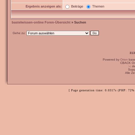
Ergebnis anzeigen als:
Beiträge
Themen
bastelwissen-online Foren-Übersicht
» Suchen
Gehe zu:
313
Powered by
Orion
bas
CBACK Ori
:-: 
Supp
Alle Z
[ Page generation time: 0.0317s (PHP: 72% 