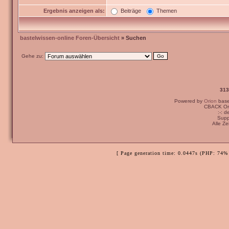
Ergebnis anzeigen als:
Beiträge
Themen
bastelwissen-online Foren-Übersicht
» Suchen
Gehe zu:
313
Powered by
Orion
bas
CBACK Ori
:-: 
Supp
Alle Z
[ Page generation time: 0.0447s (PHP: 74% 