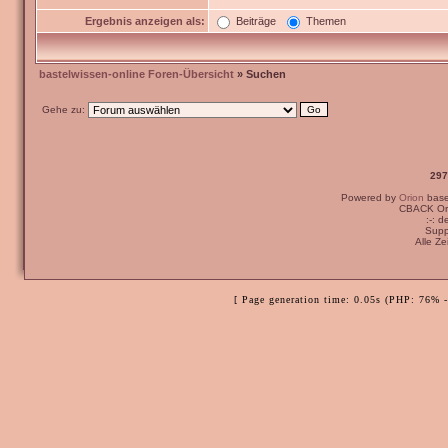
Ergebnis anzeigen als:
Beiträge
Themen
bastelwissen-online Foren-Übersicht
» Suchen
Gehe zu:
297
Powered by
Orion
bas
CBACK Ori
:-: 
Supp
Alle Z
[ Page generation time: 0.05s (PHP: 76% 